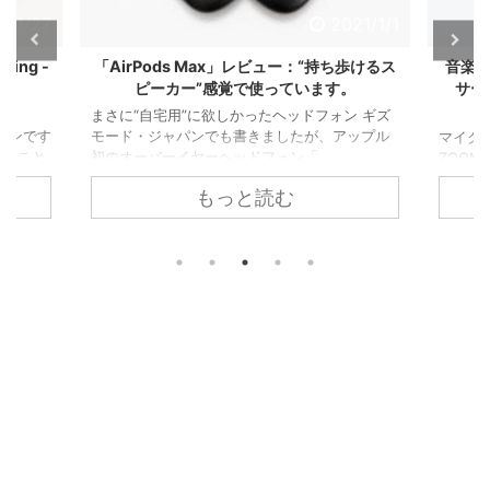
1/1/27
2021/1/1
ing -
「AirPods Max」レビュー：“持ち歩けるス
音楽＆
ピーカー”感覚で使っています。
サー
まさに“自宅用”に欲しかったヘッドフォン ギズ
ドフォンです
モード・ジャパンでも書きましたが、アップル
マイク
いうこと
初のオーバーイヤーヘッドフォン「 ...
ZOO
と有線接
っかり一
もっと読む
オーディ
純正で
AirPods
”感覚
ts So