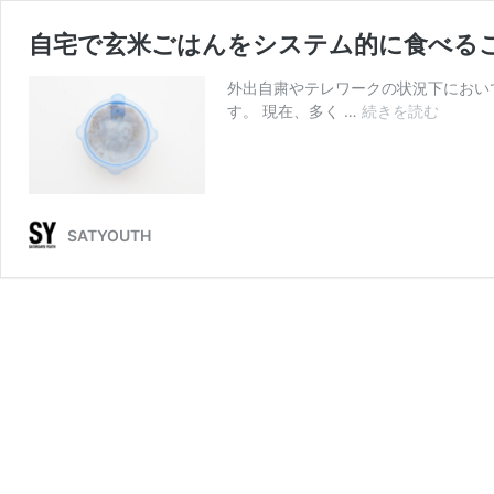
自宅で玄米ごはんをシステム的に食べる
外出自粛やテレワークの状況下におい
自
す。 現在、多く …
続きを読む
宅
で
玄
米
ご
SATYOUTH
は
ん
を
シ
ス
テ
ム
的
に
食
べ