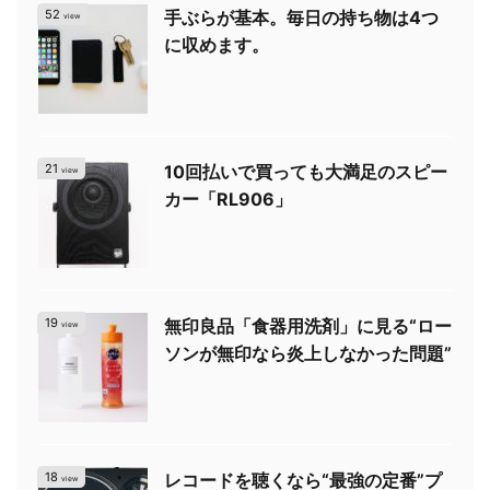
52
手ぶらが基本。毎日の持ち物は4つ
view
に収めます。
21
10回払いで買っても大満足のスピー
view
カー「RL906」
19
無印良品「食器用洗剤」に見る“ロー
view
ソンが無印なら炎上しなかった問題”
18
レコードを聴くなら“最強の定番”プ
view