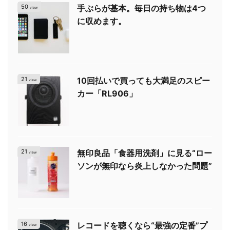
50
手ぶらが基本。毎日の持ち物は4つ
view
に収めます。
21
10回払いで買っても大満足のスピー
view
カー「RL906」
21
無印良品「食器用洗剤」に見る“ロー
view
ソンが無印なら炎上しなかった問題”
16
レコードを聴くなら“最強の定番”プ
view