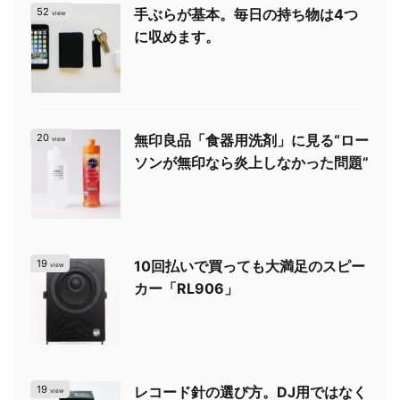
52
手ぶらが基本。毎日の持ち物は4つ
view
に収めます。
20
無印良品「食器用洗剤」に見る“ロー
view
ソンが無印なら炎上しなかった問題”
19
10回払いで買っても大満足のスピー
view
カー「RL906」
19
レコード針の選び方。DJ用ではなく
view