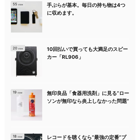
55
手ぶらが基本。毎日の持ち物は4つ
view
に収めます。
20
10回払いで買っても大満足のスピー
view
カー「RL906」
19
無印良品「食器用洗剤」に見る“ロー
view
ソンが無印なら炎上しなかった問題”
18
レコードを聴くなら“最強の定番”プ
view