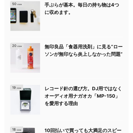
50
手ぶらが基本。毎日の持ち物は4つ
view
に収めます。
20
無印良品「食器用洗剤」に見る“ロー
view
ソンが無印なら炎上しなかった問題”
19
レコード針の選び方。DJ用ではなく
view
オーディオ用ナガオカ「MP-150」
を愛用する理由
18
10回払いで買っても大満足のスピー
view