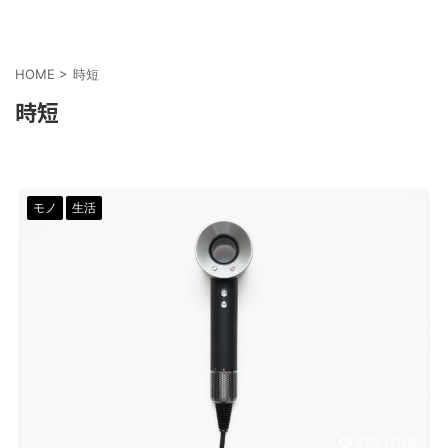
HOME
>
時短
時短
モノ
生活
2021/1/6