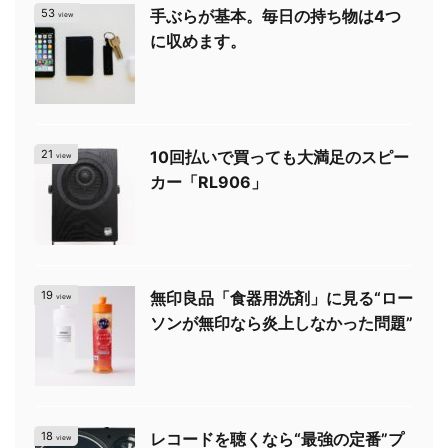
53
手ぶらが基本。毎日の持ち物は4つ
view
に収めます。
21
10回払いで買っても大満足のスピー
view
カー「RL906」
19
無印良品「食器用洗剤」に見る“ロー
view
ソンが無印なら炎上しなかった問題”
18
レコードを聴くなら“最強の定番”プ
view