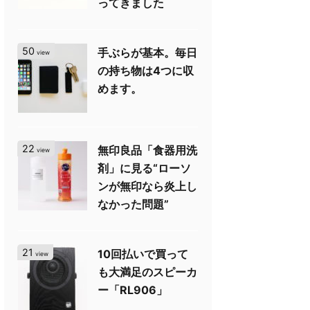
ってきました
50
手ぶらが基本。毎日
view
の持ち物は4つに収
めます。
22
無印良品「食器用洗
view
剤」に見る“ローソ
ンが無印なら炎上し
なかった問題”
21
10回払いで買って
view
も大満足のスピーカ
ー「RL906」