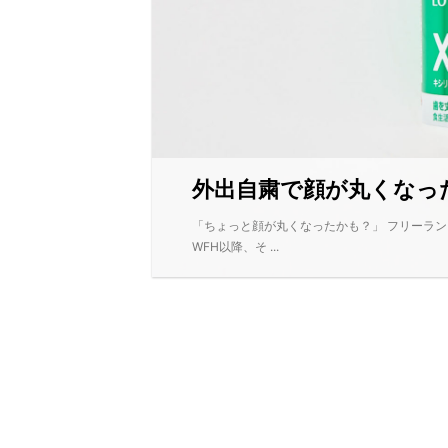
外出自粛で顔が丸くなっ
「ちょっと顔が丸くなったかも？」 フリーラ
WFH以降、そ ...