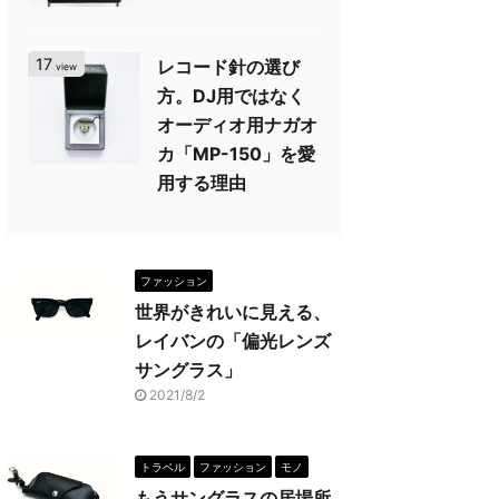
17
レコード針の選び
view
方。DJ用ではなく
オーディオ用ナガオ
カ「MP-150」を愛
用する理由
ファッション
世界がきれいに見える、
レイバンの「偏光レンズ
サングラス」
2021/8/2
トラベル
ファッション
モノ
もうサングラスの居場所