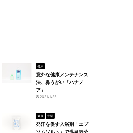
健康
意外な健康メンテナンス
法、鼻うがい「ハナノ
ア」
2021/1/25
健康
生活
発汗を促す入浴剤「エプ
ソムソルト」で温泉気分