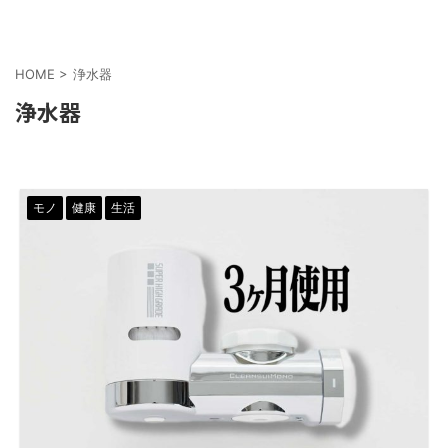
HOME
>
浄水器
浄水器
モノ
健康
生活