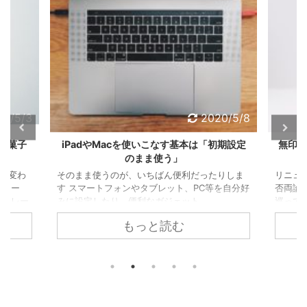
20/5/8
2020/6/6
初期設定
無印良品「食器用洗剤」に見る“ローソンが
「アー
無印なら炎上しなかった問題”
りしま
リニューアルしたローソンPBのパッケージが賛
運動不
を自分好
否両論 近頃、ローソンのPB製品のパッケージを
出し、
巡って議論が起こっています。 ...
す。ま
減り、
もっと読む
うのだ
ョコレ
なこと
をおや
た」と
味付け
な袋に