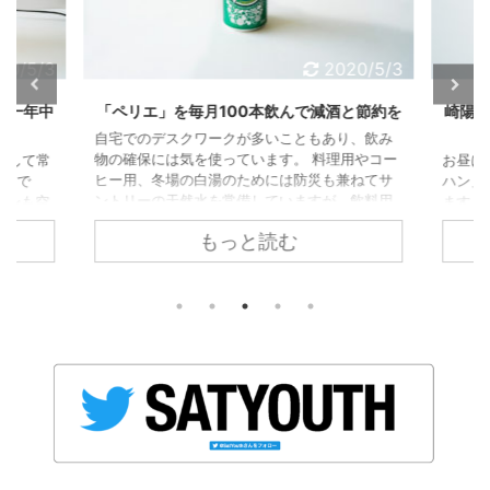
20/5/3
2020/5/3
は一年中
「ペリエ」を毎月100本飲んで減酒と節約を
崎陽軒
自宅でのデスクワークが多いこともあり、飲み
物の確保には気を使っています。 料理用やコー
通して常
お昼に
ヒー用、冬場の白湯のためには防災も兼ねてサ
」で
ハン」
ントリーの天然水を常備していますが、飲料用
コンも空
ます。
としては「ペリエ」の330ml缶を愛飲していま
い。 部
はさす
もっと読む
す。 なんでもペリエは炭酸を後から添加したわ
に向け
緒にい
けではない“天然の発泡水”だそうですが、単純
気清浄
70
に口当たりが他の炭酸水とくらべて心地よいと
ッシュ
ころが気に入っています。 缶で買って、缶のま
ちょうど
ま飲む こだわりとしては、缶のものを買ってそ
使うほ
のまま飲むということ。 だらだら飲んでも炭酸
です。
が抜けず、万が一こぼしても被害が ...
とが多
..