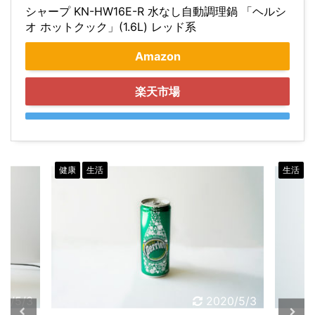
シャープ KN-HW16E-R 水なし自動調理鍋 「ヘルシ
オ ホットクック」(1.6L) レッド系
Amazon
楽天市場
健康
生活
生活
20/5/3
2020/5/3