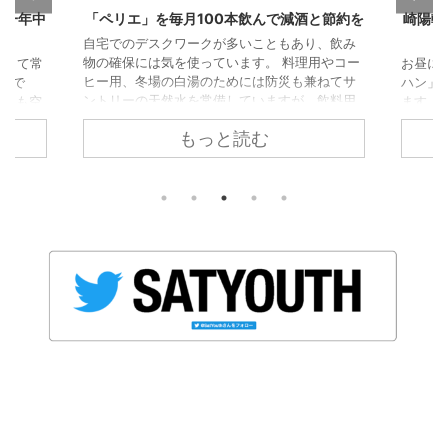
は一年中
「ペリエ」を毎月100本飲んで減酒と節約を
崎陽軒
自宅でのデスクワークが多いこともあり、飲み
物の確保には気を使っています。 料理用やコー
通して常
お昼に
ヒー用、冬場の白湯のためには防災も兼ねてサ
」で
ハン」
ントリーの天然水を常備していますが、飲料用
コンも空
ます。
としては「ペリエ」の330ml缶を愛飲していま
い。 部
はさす
もっと読む
す。 なんでもペリエは炭酸を後から添加したわ
に向け
緒にい
けではない“天然の発泡水”だそうですが、単純
気清浄
70
に口当たりが他の炭酸水とくらべて心地よいと
ッシュ
ころが気に入っています。 缶で買って、缶のま
ちょうど
ま飲む こだわりとしては、缶のものを買ってそ
使うほ
のまま飲むということ。 だらだら飲んでも炭酸
です。
が抜けず、万が一こぼしても被害が ...
とが多
..