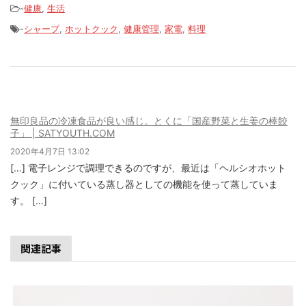
-
健康
,
生活
-
シャープ
,
ホットクック
,
健康管理
,
家電
,
料理
無印良品の冷凍食品が良い感じ。とくに「国産野菜と生姜の棒餃
子」 | SATYOUTH.COM
2020年4月7日 13:02
[…] 電子レンジで調理できるのですが、最近は「ヘルシオホット
クック」に付いている蒸し器としての機能を使って蒸していま
す。 […]
関連記事