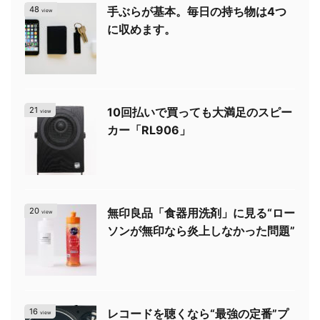
48
手ぶらが基本。毎日の持ち物は4つ
view
に収めます。
21
10回払いで買っても大満足のスピー
view
カー「RL906」
20
無印良品「食器用洗剤」に見る“ロー
view
ソンが無印なら炎上しなかった問題”
16
レコードを聴くなら“最強の定番”プ
view