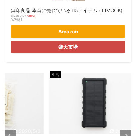
無印良品 本当に売れている115アイテム (TJMOOK)
created by
Rinker
宝島社
Amazon
楽天市場
生活
生活
20/5/3
2020/5/3