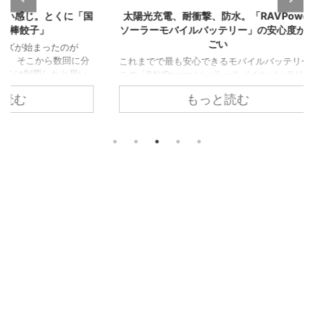
くに「国
太陽光充電、耐衝撃、防水。「RAVPower
毎月の
ソーラーモバイルバッテリー」の安心度がす
ごい
のが
ライフ
数回に分
もらし
これまでで最も安心できるモバイルバッテリー
と思い
に給与
この「RAVPower ソーラーモバイルバッテリ
ている
でない
ー」最大の特徴は、その名の通り内蔵ソーラー
もっと読む
す。 手
めて届
パネルで太陽光充電ができるということ。 そし
焼売。写
が、1
て耐衝撃、IPX66企画の防塵・防水性能を持って
海老焼売
もしく
おり、まさしく防災のためのモバイルバッテリ
子レンジ
クルを
ーと言えるでしょう。 RAVPower ソーラーモバ
オホッ
わけで
イルバッテリー 25000mAh QC3.0充電対応
機能を
ので、
MicroUSB+Type-C入力 3ポート付き ソーラー
な焼売が
まい後
パネル 太陽光充電 ソーラーパワーバンク 外付
.
12ヶ月
けバッテリーパック 耐衝撃・IP ...