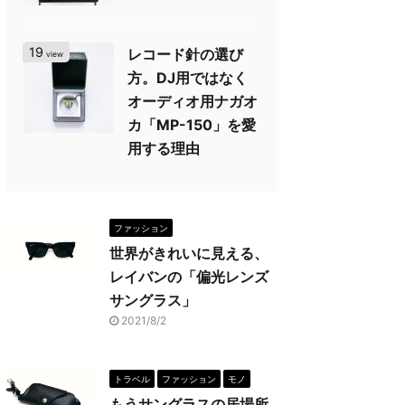
19
レコード針の選び
view
方。DJ用ではなく
オーディオ用ナガオ
カ「MP-150」を愛
用する理由
ファッション
世界がきれいに見える、
レイバンの「偏光レンズ
サングラス」
2021/8/2
トラベル
ファッション
モノ
もうサングラスの居場所