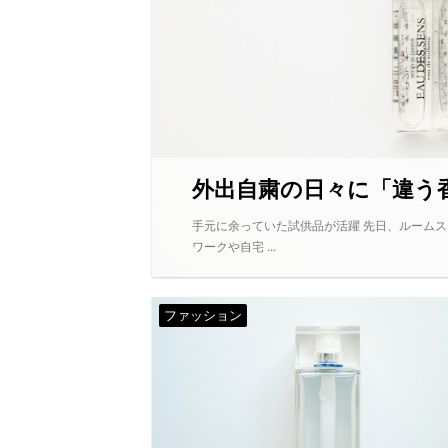
外出自粛の日々に「違う
手元に余っていた試供品が活躍 先日、ルーム
ワークや自宅 ...
ファッション