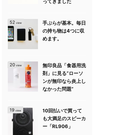
ってきました
52
手ぶらが基本。毎日
view
の持ち物は4つに収
めます。
20
無印良品「食器用洗
view
剤」に見る“ローソ
ンが無印なら炎上し
なかった問題”
19
10回払いで買って
view
も大満足のスピーカ
ー「RL906」