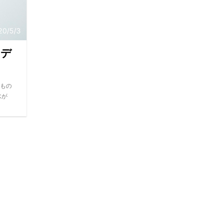
20/5/3
「デ
もの
水が