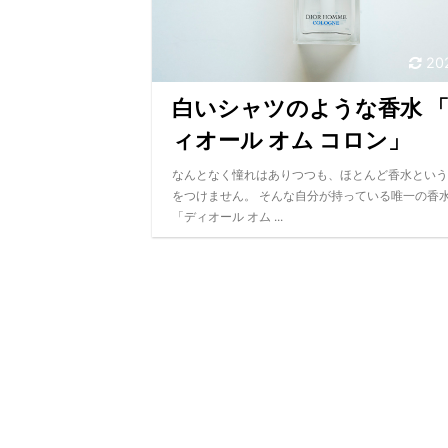
20
白いシャツのような香水 
ィオール オム コロン」
なんとなく憧れはありつつも、ほとんど香水という
をつけません。 そんな自分が持っている唯一の香
「ディオール オム ...