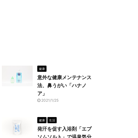
健康
意外な健康メンテナンス
法、鼻うがい「ハナノ
ア」
2021/1/25
健康
生活
発汗を促す入浴剤「エプ
ソムソルト」で温泉気分