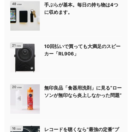
48
手ぶらが基本。毎日の持ち物は4つ
view
に収めます。
21
10回払いで買っても大満足のスピー
view
カー「RL906」
20
無印良品「食器用洗剤」に見る“ロー
view
ソンが無印なら炎上しなかった問題”
16
レコードを聴くなら“最強の定番”プ
view