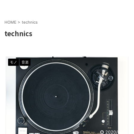
HOME
>
technics
technics
モノ
音楽
2020/6/8