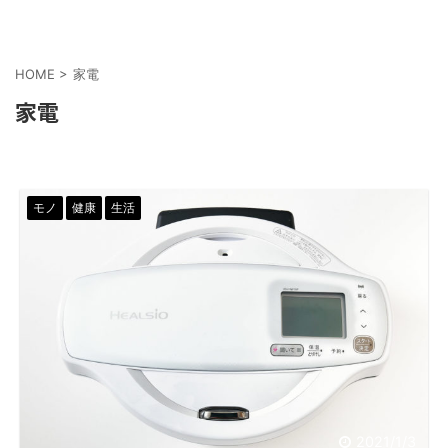
HOME
>
家電
家電
モノ
健康
生活
2021/1/3