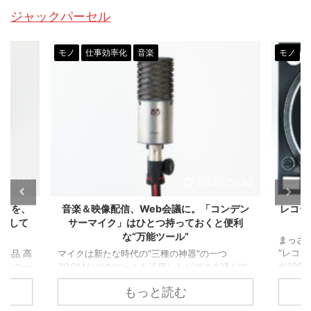
ジャックパーセル
モノ
仕事効率化
音楽
モノ
0/6/10
2020/5/30
3」を、
音楽＆映像配信、Web会議に。「コンデン
レコー
愛用して
サーマイク」はひとつ持っておくと便利
な“万能ツール”
まっさ
”レコ
製品 高
マイクは新たな時代の“三種の神器”の一つ
や10年
グレコー
ZOOMなどのツールを活用したビデオ会議がす
ドプレー
っかり一般化しました。 僕は編集者 ...
もっと読む
レオミニ
るばか