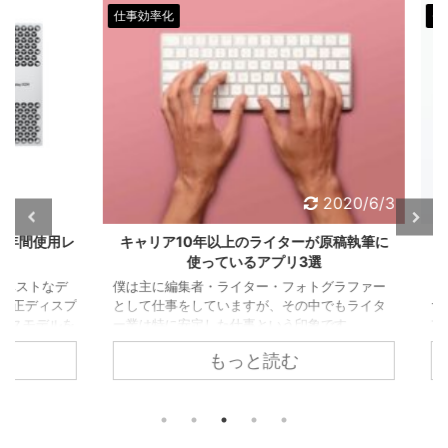
仕事効率化
モノ
20/6/3
2020/6/3
年間使用レ
キャリア10年以上のライターが原稿執筆に
音楽＆
使っているアプリ3選
サー
トなデ
僕は主に編集者・ライター・フォトグラファー
正ディスプ
として仕事をしていますが、その中でもライタ
マイク
スモデルを
ー業は特に安定した仕事という印象です ...
ZOO
play
っかり一
もっと読む
純正デ
スター
800円
スパ」
た。