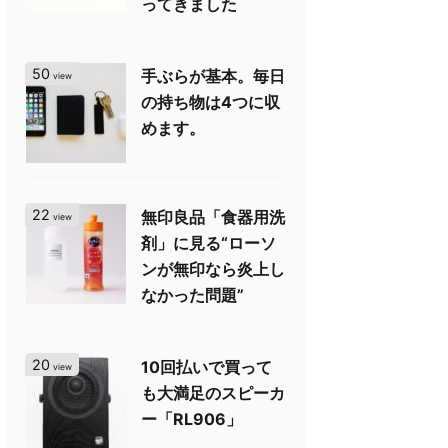
ってきました
50
手ぶらが基本。毎日
view
の持ち物は4つに収
めます。
22
無印良品「食器用洗
view
剤」に見る“ローソ
ンが無印なら炎上し
なかった問題”
20
10回払いで買って
view
も大満足のスピーカ
ー「RL906」