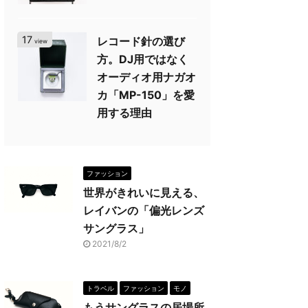
17
レコード針の選び
view
方。DJ用ではなく
オーディオ用ナガオ
カ「MP-150」を愛
用する理由
ファッション
世界がきれいに見える、
レイバンの「偏光レンズ
サングラス」
2021/8/2
トラベル
ファッション
モノ
もうサングラスの居場所