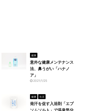
健康
意外な健康メンテナンス
法、鼻うがい「ハナノ
ア」
2021/1/25
健康
生活
発汗を促す入浴剤「エプ
ソムソルト」で温泉気分