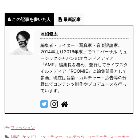
この記事を書いた人
最新記事
照沼健太
編集者・ライター・写真家・音楽評論家。
2014年より2016年末までユニバーサル ミュ
ージックジャパンのオウンドメディア
『AMP』編集長を務め、並行してライフスタ
イルメディア『ROOMIE』に編集部員として
参画。現在は音楽・カルチャー・広告等の分
野にてコンテンツ制作やプロデュースを行っ
ています。
-
ファッション
-
NIKE
,
ケンドリック・ラマー
,
コルテッツ
,
コーチェラ
,
スニーカー
,