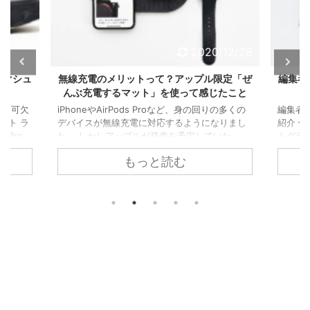
/12/26
2020/5/22
限定「ぜ
編集者・ライターが持ち歩く、無印良品「透
定番フ
たこと
明ガジェットポーチ」とその中身
テクニ
の多くの
編集者・ライターが持ち歩くガジェット小物を
りまし
紹介 僕は普段、編集者・ライター、そしてフォ
目次 
いた
トグラファーとして仕事をしています。 この記
価なD
le
事では、フォトグラファーではなく、編集者・
ド用の
もっと読む
）が技術
ライターとしての仕事の際に持ち歩いているガ
ヤーは
無線充
ジェットポーチと、その中身であるガジェット
プラグ
ルのオフ
小物類をご紹介します。 目次 ガジェットポーチ
りか、B
tive
は無印良品のクリアケース 2台のICレコーダー
ます。
Pad」を使
Ankerの小型充電器「PowerPort Atom III
「SL-
AirP
slim」 アップル「USB-C電源アダプタ」 2本の
と呼ば
充電用USB-Cケーブル 2本のアップル純正 ...
を内蔵
ピーカ
で僕が使