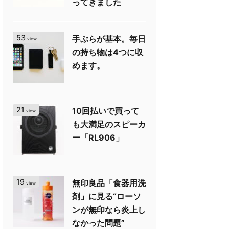
ってきました
53
手ぶらが基本。毎日
view
の持ち物は4つに収
めます。
21
10回払いで買って
view
も大満足のスピーカ
ー「RL906」
19
無印良品「食器用洗
view
剤」に見る“ローソ
ンが無印なら炎上し
なかった問題”