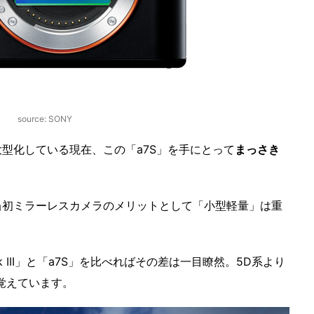
source: SONY
型化している現在、この「a7S」を手にとって
まっさき
。
当初ミラーレスカメラのメリットとして「小型軽量」は重
 III」と「a7S」を比べればその差は一目瞭然。5D系より
覚えています。