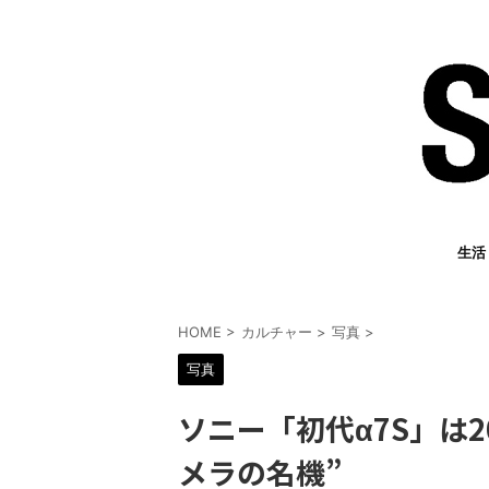
生活
HOME
>
カルチャー
>
写真
>
写真
ソニー「初代α7S」は
メラの名機”