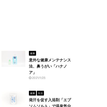
健康
意外な健康メンテナンス
法、鼻うがい「ハナノ
ア」
2021/1/25
健康
生活
発汗を促す入浴剤「エプ
ソムソルト」で温泉気分