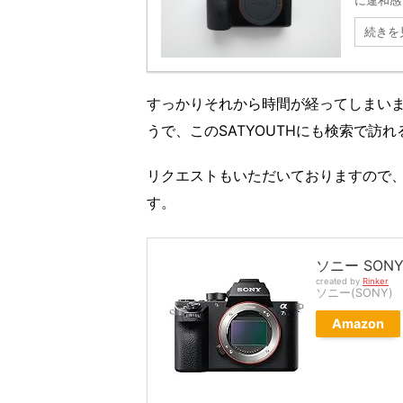
に違和感 
続きを
すっかりそれから時間が経ってしまい
うで、このSATYOUTHにも検索で訪
リクエストもいただいておりますので
す。
ソニー SONY
created by
Rinker
ソニー(SONY)
Amazon