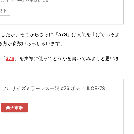
先日「α7RIII」を手放した旨 ...
見る
ましたが、そこからさらに「
a7S
」は人気を上げているよ
れる方が多数いらっしゃいます。
、「
a7S
」を実際に使ってどうかを書いてみようと思いま
 フルサイズミラーレス一眼 α7S ボディ ILCE-7S
楽天市場