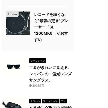
18
レコードを聴くな
view
ら“最強の定番”プレ
ーヤー「SL-
1200MK6」がおす
すめ
ファッション
世界がきれいに見える、
レイバンの「偏光レンズ
サングラス」
2021/8/2
トラベル
ファッション
モノ
もうサングラスの居場所