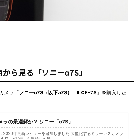
点から見る「ソニーα7S」
ルカメラ「
ソニーα7S（以下a7S）
：
ILCE-7S
」を購入した
メラの最適解か？ ソニー「α7S」
TE：2020年最新レビューを追加しました 大型化するミラーレスカメラ