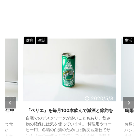
健康
生活
生活
20/5/3
2020/5/3
は一年中
「ペリエ」を毎月100本飲んで減酒と節約を
崎陽軒
自宅でのデスクワークが多いこともあり、飲み
物の確保には気を使っています。 料理用やコー
通して常
お昼に
ヒー用、冬場の白湯のためには防災も兼ねてサ
」で
ハン」
ントリーの天然水を常備していますが、飲料用
コンも空
ます。