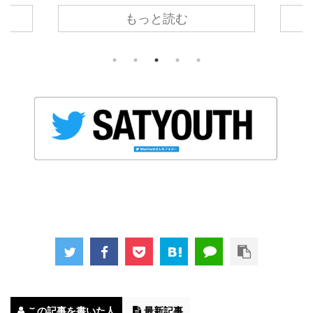
としては「ペリエ」の330ml缶を愛飲していま
い。 部
はさす
もっと読む
す。 なんでもペリエは炭酸を後から添加したわ
に向け
緒にい
けではない“天然の発泡水”だそうですが、単純
気清浄
70
に口当たりが他の炭酸水とくらべて心地よいと
ッシュ
ころが気に入っています。 缶で買って、缶のま
ちょうど
ま飲む こだわりとしては、缶のものを買ってそ
使うほ
のまま飲むということ。 だらだら飲んでも炭酸
です。
が抜けず、万が一こぼしても被害が ...
とが多
..
この記事を書いた人
最新記事