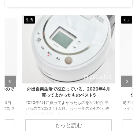
モノ
生活
モノ
20/5/4
2021/1/6
0年4月
ダイソンの高級ドライヤー「Dyson
ホット
Supersonic ionic」はコスパの塊。
紹介 早
噂のドライヤーを購入しました 「ダイソンのド
ホット
の1が終
ライヤー『Dyson Supersonic ionic』が良いら
用サイ
しい」とは聞いていたのですが、約5万円の値段
とから大
になかなか手が出ませんでした。しかし、昨年
もっと読む
思い切って購入。 それから数ヶ月利用していま
すが、結論から言うと本当によかったです。 マ